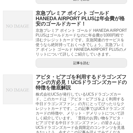
京急プレミア ポイント ゴールド
HANEDA AIRPORT PLUSは年会費が格
安のゴールドカード！
京急プレミア ポイント ゴールド HANEDA AIRPORT
PLUSはゴールドカードなのに年会費が1000円程で
済むクレジットカードです。京急関連のサービスを
使うなら絶対持っておくべきでしょう。京急プレミ
ア ポイント ゴールド HANEDA AIRPORT PLUSのメ
リットについて詳しくご紹介していきます。
記事を読む
アピタ・ピアゴを利用するドラゴンズフ
ァンの方必見！UCSドラゴンズカードの
特徴を徹底解説
株式会社UCSが発行しているUCSドラゴンズカー
ド。このカードは「アピタ・ピアゴをよく利用する
中日ドラゴンズファン」の方にとってぴったりなク
レジットカードです。この記事ではUCSドラゴンズ
カードの特徴や、メリット・デメリットについて詳
しく紹介しています。「普段のお買い物をアピタ・
ピアゴでする中日ドラゴンズファン」の皆さんは、
UCSドラゴンズカード会員限定のコンテンツを見逃
さないよう、今すぐこの記事を読んでみてくださ