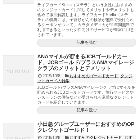
ライフカードStella（ステラ）という女性におすすめ
のクレジットカードに関してメリットやデメリットも
含めて徹底解説します。ライフカードStella（ステ
ラ）の特典には、子宮頸がんの検診が無料で受けられ
るクーポンがついて、カラダメディカが半年間無料で
利用できるといった女性向けのサービスが豊富に用意
されています。
記事を読む
ANAマイルが貯まるJCBゴールドカー
ド、JCBゴールド/プラスANAマイレージ
クラブのメリットとデメリット
2019/10/8
おすすめのゴールドカード
,
クレジ
ットカードの雑学
JCBゴールド/プラスANAマイレージクラブはマイルを
貯められるJCBゴールドカードです。旅行サービスや
レストランの優待などが受けられる豪華なクレジット
カードを紹介していきます。
記事を読む
小田急グループユーザーにおすすめのOP
クレジットゴールド！
2019/10/8
おすすめのクレジットカード
,
おす