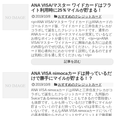
ANA VISA/マスター ワイドカードはフラ
イト利用時に25％マイルが貯まる！
2019/10/8
おすすめのクレジットカード
<p>ANA VISA/マスター ワイドカードはANAカードの
ゴールドカード版、ワイドカードと三井住友クレカが
コラボして誕生したクレジットカードです。通常の
ANAカードよりもボーナスマイルが充実しているなど
お得なポイントが盛りだくさんです。</p><p>ANA
VISA/マスター ワイドカードに興味のある方には必見
の内容なのでぜひ読んでみてください。クレジットカ
ード初心者向けにわかりやすく説明してあるのでまず
は気軽に目を通し見てくださいね！</p>
記事を読む
ANA VISA nimocaカードは持っているだ
けで勝手にマイルが貯まる！？
2019/10/8
おすすめのクレジットカード
ANA VISA nimocaカードはANAと三井住友クレカがコ
ラボして誕生したクレジットカードです。九州版の
Suicaであるnimocaを使うこともできるので普段使い
も抜群です。しかも持っているだけで勝手にマイルが
貯まっていくのでまだ持っていないのは非常にもった
いないです。そんなANA VISA nimocaカードについて
の基本情報からそのメリットやデメリットまで徹底解