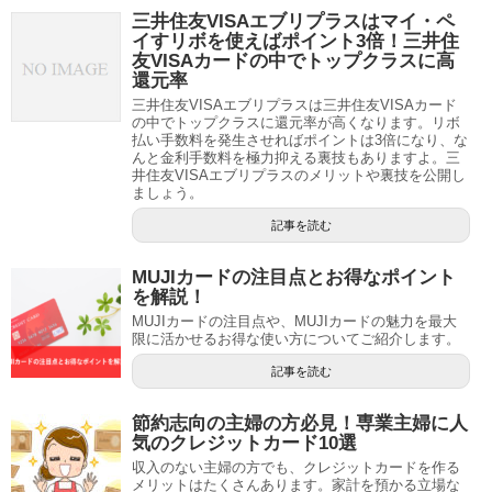
三井住友VISAエブリプラスはマイ・ペ
イすリボを使えばポイント3倍！三井住
友VISAカードの中でトップクラスに高
還元率
三井住友VISAエブリプラスは三井住友VISAカード
の中でトップクラスに還元率が高くなります。リボ
払い手数料を発生させればポイントは3倍になり、な
んと金利手数料を極力抑える裏技もありますよ。三
井住友VISAエブリプラスのメリットや裏技を公開し
ましょう。
記事を読む
MUJIカードの注目点とお得なポイント
を解説！
MUJIカードの注目点や、MUJIカードの魅力を最大
限に活かせるお得な使い方についてご紹介します。
記事を読む
節約志向の主婦の方必見！専業主婦に人
気のクレジットカード10選
収入のない主婦の方でも、クレジットカードを作る
メリットはたくさんあります。家計を預かる立場な