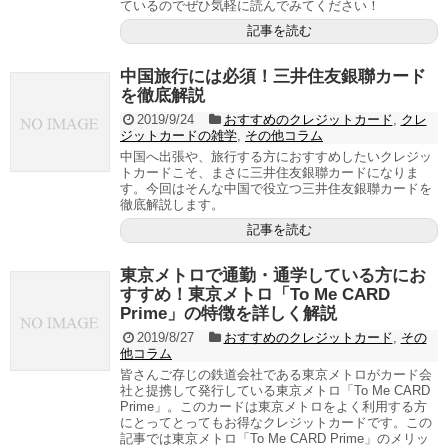
ているのでぜひ気軽に読んでみてください！
記事を読む
中国旅行には必須！三井住友銀聯カード
を徹底解説
2019/9/24
おすすめのクレジットカード
,
クレ
ジットカードの雑学
,
その他コラム
中国へ出張や、旅行する方におすすめしたいクレジッ
トカードこそ、まさに三井住友銀聯カードになりま
す。今回はそんな中国で役立つ三井住友銀聯カードを
徹底解説します。
記事を読む
東京メトロで通勤・通学している方にお
すすめ！東京メトロ「To Me CARD
Prime」の特徴を詳しく解説
2019/8/27
おすすめのクレジットカード
,
その
他コラム
皆さんご存じの鉄道会社である東京メトロがカード会
社と提携して発行している東京メトロ「To Me CARD
Prime」。このカードは東京メトロをよく利用する方
にとってとってもお得なクレジットカードです。この
記事では東京メトロ「To Me CARD Prime」のメリッ