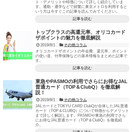
ト・デメリットや特徴について詳しく紹介していま
す。通勤・通学などで頻繁に東京メトロを利用すると
いう方は今すぐこの記事を読んでみてください。
記事を読む
トップクラスの高還元率、オリコカード
ザポイントの魅力を徹底解説
2019/8/1
その他コラム
オリコカードザポイントの年会費、還元率、ポイント
の使い道、付帯保険などの基本情報をまとめた記事で
す。
記事を読む
東急やPASMOの利用でさらにお得なJAL
普通カード（TOP＆ClubQ）を徹底解
説！
2019/8/1
その他コラム
JALカードとTOKYU CARD ClubQが合体したJAL普通
カード（TOP＆CLUBQ）について特徴からデメリット
まで詳しく解説します。PASMOや東急の利用でさら
にお得なJAL普通カード（TOP＆ClubQ）を徹底紹
介。