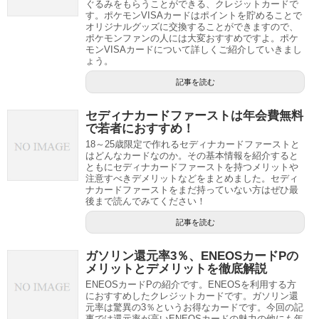
ぐるみをもらうことができる、クレジットカードで
す。ポケモンVISAカードはポイントを貯めることで
オリジナルグッズに交換することができますので、
ポケモンファンの人には大変おすすめですよ。ポケ
モンVISAカードについて詳しくご紹介していきまし
ょう。
記事を読む
セディナカードファーストは年会費無料
で若者におすすめ！
18～25歳限定で作れるセディナカードファーストと
はどんなカードなのか。その基本情報を紹介すると
ともにセディナカードファーストを持つメリットや
注意すべきデメリットなどをまとめました。セディ
ナカードファーストをまだ持っていない方はぜひ最
後まで読んでみてください！
記事を読む
ガソリン還元率3％、ENEOSカードPの
メリットとデメリットを徹底解説
ENEOSカードPの紹介です。ENEOSを利用する方
におすすめしたクレジットカードです。ガソリン還
元率は驚異の3％というお得なカードです。今回の記
事では還元率が高いENEOSカードの魅力の他にも年