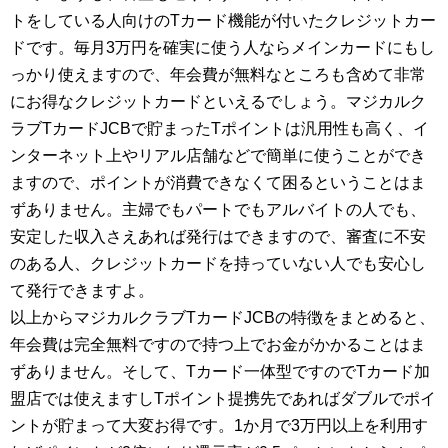
トをしている人向けのTカード機能が付いたクレジットカー
ドです。毎月3万円を確実に使う人ならメインカードにもし
っかり使えますので、年会費が無料なところも含めて非常
にお得なクレジットカードといえるでしょう。マジカルク
ラブTカードJCBで貯まったTポイントは汎用性も高く、イ
ンターネット上やリアル店舗などで簡単に使うことができ
ますので、ポイントが消費できなくて困るということはま
ずありません。主婦でもパートでもアルバイトの人でも、
安定した収入さえあれば発行はできますので、審査に不安
のある人、クレジットカードを持っていない人でも安心し
て発行できますよ。
以上からマジカルクラブTカードJCBの特徴をまとめると、
年会費は完全無料ですので持つ上でお金がかかることはま
ずありません。そして、Tカード一体型ですのでTカード加
盟店では使えますしTポイント提携先であればダブルでポイ
ントが貯まって大変お得です。1か月で3万円以上を利用す