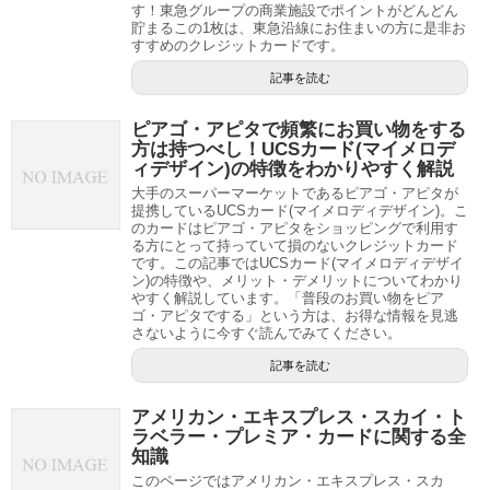
す！東急グループの商業施設でポイントがどんどん
貯まるこの1枚は、東急沿線にお住まいの方に是非お
すすめのクレジットカードです。
記事を読む
ピアゴ・アピタで頻繁にお買い物をする
方は持つべし！UCSカード(マイメロデ
ィデザイン)の特徴をわかりやすく解説
大手のスーパーマーケットであるピアゴ・アピタが
提携しているUCSカード(マイメロディデザイン)。こ
のカードはピアゴ・アピタをショッピングで利用す
る方にとって持っていて損のないクレジットカード
です。この記事ではUCSカード(マイメロディデザイ
ン)の特徴や、メリット・デメリットについてわかり
やすく解説しています。「普段のお買い物をピア
ゴ・アピタでする」という方は、お得な情報を見逃
さないように今すぐ読んでみてください。
記事を読む
アメリカン・エキスプレス・スカイ・ト
ラベラー・プレミア・カードに関する全
知識
このページではアメリカン・エキスプレス・スカ