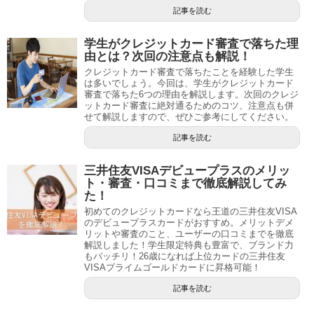
記事を読む
学生がクレジットカード審査で落ちた理
由とは？次回の注意点も解説！
クレジットカード審査で落ちたことを経験した学生
は多いでしょう。今回は、学生がクレジットカード
審査で落ちた6つの理由を解説します。次回のクレジ
ットカード審査に絶対通るためのコツ、注意点も併
せて解説しますので、ぜひご参考にしてください。
記事を読む
三井住友VISAデビュープラスのメリッ
ト・審査・口コミまで徹底解説してみ
た！
初めてのクレジットカードなら王道の三井住友VISA
のデビュープラスカードがおすすめ。メリットデメ
リットや審査のこと、ユーザーの口コミまでを徹底
解説しました！学生限定特典も豊富で、ブランド力
もバッチリ！26歳になれば上位カードの三井住友
VISAプライムゴールドカードに昇格可能！
記事を読む