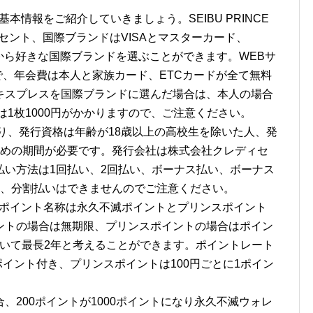
ゾンの基本情報をご紹介していきましょう。SEIBU PRINCE
パーセント、国際ブランドはVISAとマスターカード、
から好きな国際ブランドを選ぶことができます。WEBサ
ンサーで、年会費は本人と家族カード、ETCカードが全て無料
キスプレスを国際ブランドに選んだ場合は、本人の場合
は1枚1000円がかかりますので、ご注意ください。
かり、発行資格は年齢が18歳以上の高校生を除いた人、発
長めの期間が必要です。発行会社は株式会社クレディセ
払い方法は1回払い、2回払い、ボーナス払い、ボーナス
し、分割払いはできませんのでご注意ください。
 セゾンのポイント名称は永久不滅ポイントとプリンスポイント
ントの場合は無期限、プリンスポイントの場合はポイン
っていて最長2年と考えることができます。ポイントレート
ポイント付き、プリンスポイントは100円ごとに1ポイン
、200ポイントが1000ポイントになり永久不滅ウォレ