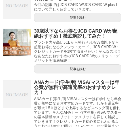
今回の記事ではJCB CARD W/JCB CARD W plus L
について詳しく紹介していきます。
記事を読む
39歳以下ならお得なJCB CARD Wが超
絶おすすめ！徹底解説してみた！
ブランド力が高いJCBから発行される39歳以下なら
超絶お得になるクレジットカード、JCB CARD W！
クレジットカードを1枚で済ませたい！そんなズボラ
なあなたにおすすめのJCB CARD Wのメリット・デ
メリットを徹底解説！
記事を読む
ANAカード(学生用) VISA/マスターは年
会費が無料で高還元率のおすすめクレ
カ！
ANAカード(学生用) VISA/マスターは在学中なら年会
費が無料になるおすすめカードです。しかも還元率
が最大1.5％ほどまで上昇するなどスペック面も優れ
ています。そんなANAカード(学生用) VISA/マスター
の基本情報やメリット・デメリットを詳しく解説し
ていきます！クレジットカード初心者にもわかるよ
うにわかりやすく解説しているので、ぜひ最後まで