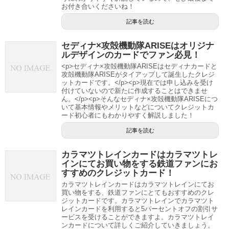
お付き合いくださいね！
記事を読む
セディナ×攻殻機動隊ARISEはオリジナ
ルデザインのカードでファン必見！
<p>セディナ×攻殻機動隊ARISEはセディナカードと
攻殻機動隊ARISEがタイアップして誕生したクレジ
ットカードです。</p><p>現在では申し込みを受け
付けていないので新たに作成することはできませ
ん。</p><p>そんなセディナ×攻殻機動隊ARISEにつ
いて基本情報やメリットなどについてクレジットカ
ード初心者にもわかりやすく解説しました！
記事を読む
カラマツトレインカードはカラマツトレ
インにてお買い物をする鉄道ファンにお
すすめのクレジットカード！
カラマツトレインカードはカラマツトレインにてお
買い物をする、鉄道ファンにとてもおすすめのクレ
ジットカードです。カラマツトレインでカラマツト
レインカードを利用すると5パーセントオフの割引サ
ービスを受けることができますよ。カラマツトレイ
ンカードについて詳しくご紹介していきましょう。