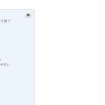
って何？
る
しやすい
ト