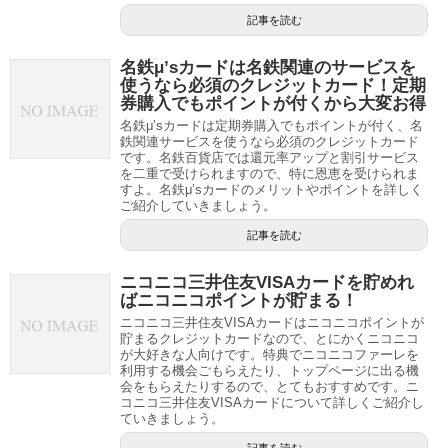
記事を読む
名鉄μ’sカードは名鉄関連のサービスを
使うなら必須のクレジットカード！定期
券購入でもポイントが付くから大変お得
名鉄μ’sカードは定期券購入でもポイントが付く、名
鉄関連サービスを使うなら必須のクレジットカード
です。名鉄百貨店では還元率アップと割引サービス
を二重で受けられますので、特に恩恵を受けられま
すよ。名鉄μ’sカードのメリットやポイントを詳しく
ご紹介していきましょう。
記事を読む
ニコニコ三井住友VISAカードを貯めれ
ばニコニコポイントが貯まる！
ニコニコ三井住友VISAカードはニコニコポイントが
貯まるクレジットカードなので、とにかくニコニコ
が大好きな人向けです。特典でニコニコファーレを
利用する機会ごもらえたり、トップページに出る機
会をもらえたりするので、とてもおすすめです。ニ
コニコ三井住友VISAカードについて詳しくご紹介し
ていきましょう。
記事を読む