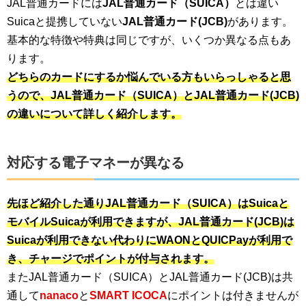
JAL普通カードには
JAL普通カード（SUICA）
とは違い
Suicaと提携していない
JAL普通カード(JCB)
があります。
基本的な特徴や特典は同じですが、いくつか異なる点もあ
ります。
どちらのカードにするか悩んでいる方もいらっしゃると思
うので、JAL普通カード（SUICA）とJAL普通カード(JCB)
の違いについて詳しく紹介します。
対応する電子マネーが異なる
先ほど紹介した通りJAL普通カード（SUICA）はSuicaと
モバイルSuicaが利用できますが、JAL普通カード(JCB)は
Suicaが利用できない代わりにWAONとQUICPayが利用で
き、チャージでポイントが付与されます。
またJAL普通カード（SUICA）とJAL普通カード(JCB)は共
通して
nanaco
と
SMART ICOCA
にポイントは付きませんが