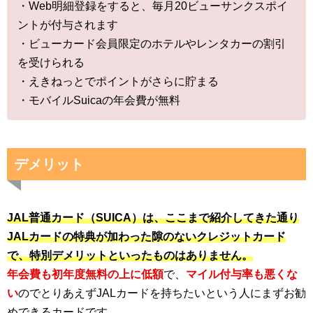
・Web明細登録をすると、毎月20ビューサンクスポイ
ントが付与されます
・ビューカード会員限定のホテルやレンタカーの割引
を受けられる
・えきねっとでポイントがさらに貯まる
・モバイルSuicaの年会費が無料
デメリット
JAL普通カード（SUICA）は、ここまで紹介してきた通り
JALカードの特典が加わった隙のないクレジットカード
で、特別デメリットといったものはありません。
年会費も初年度無料の上に低額
で、
マイル付与率も悪くな
い
のでとりあえずJALカードを持ちたいという人にまずお勧
めできるカードです。