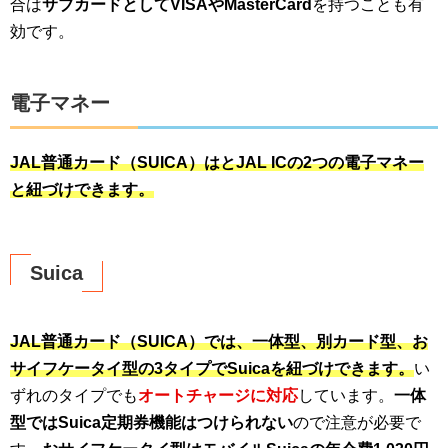
合は
サブカードとしてVISAやMasterCard
を持つことも有
効です。
電子マネー
JAL普通カード（SUICA）はとJAL ICの2つの電子マネー
と紐づけできます。
Suica
JAL普通カード（SUICA）では、一体型、別カード型、お
サイフケータイ型の3タイプでSuicaを紐づけできます。
い
ずれのタイプでも
オートチャージに対応
しています。
一体
型ではSuica定期券機能はつけられない
ので注意が必要で