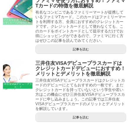
ファミマを使う方におすすめ！ファミマ
Tカードの特徴を徹底解説
有名なコンビニであるファミリーマートが提携して
いるファミマTカード。このカードはファミリーマー
トを利用する方、全員におすすめのクレジットカー
ドです。クレジットカードとして使わなくても、こ
のカードをポイントカードとして提示するだけでお
得にショッピングができるので、ファミマに行く方
はぜひこの記事を読んでみてください。
記事を読む
三井住友VISAデビュープラスカードは
クレジットカードデビューにおすすめ！
メリットとデメリットを徹底解説
三井住友VISAデビュープラスカードはクレジットカ
ードのデビューにとてもおすすめの一枚です。まだ
クレジットカードを持っていないという学生や若い
方はこの機会にぜひ三井住友VISAデビュープラスカ
ードに申し込みましょう。この記事では三井住友
VISAデビュープラスカードのメリットとデメリット
を解説しています。
記事を読む