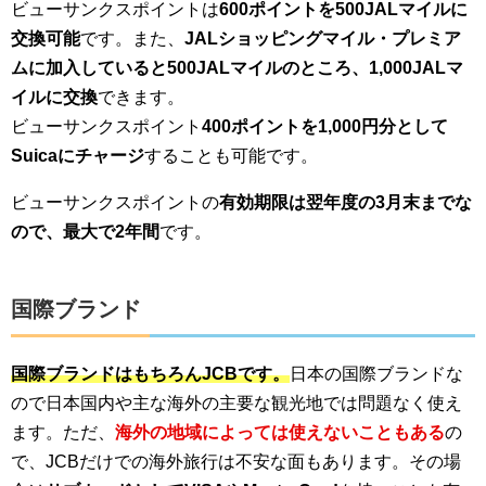
ビューサンクスポイントは
600ポイントを500JALマイルに
交換可能
です。また、
JALショッピングマイル・プレミア
ムに加入していると500JALマイルのところ、1,000JALマ
イルに交換
できます。
ビューサンクスポイント
400ポイントを1,000円分として
Suicaにチャージ
することも可能です。
ビューサンクスポイントの
有効期限は翌年度の3月末までな
ので、最大で2年間
です。
国際ブランド
国際ブランドはもちろんJCBです。
日本の国際ブランドな
ので日本国内や主な海外の主要な観光地では問題なく使え
ます。ただ、
海外の地域によっては使えないこともある
の
で、JCBだけでの海外旅行は不安な面もあります。その場