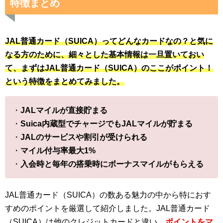
特徴まとめ
JAL普通カード（SUICA）ってどんなカードなの？と気に
なる方のために、細々とした基本情報は一旦置いておい
て、まずはJAL普通カード（SUICA）のここがポイント！
という特徴をまとめてみました。
・
JALマイルが直接貯まる
・
Suica内蔵型でチャージでもJALマイルが貯まる
・
JALのサービスや割引が受けられる
・
マイル付与率最大1%
・
入会時と毎年の搭乗時にボーナスマイルがもらえる
JAL普通カード（SUICA）の数ある魅力の中から特におす
すめのポイントを厳選して紹介しました。JAL普通カード
（SUICA）は他のクレジットカードと違い、
ポイントをマ