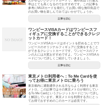
欠かせないクレジットカードで、無印良品での還元
率はとても高くなるのでおすすめです。この記事を
参考にMUJIカードを発行してお買い得な無印良品で
のお買い物を楽しんでみてはいかがでしょうか。
記事を読む
ワンピースVISAカードはワンピースフ
ィギュアに交換することができるクレジ
ットカード！
ワンピースVISAカードはポイントを貯めることでワ
ンピースのオリジナルフィギュアに交換をすること
ができるクレジットカードです。ワンピースのファ
ンの人には大変おすすめですよ。ワンピースVISAカ
ードについて詳しくご紹介していきましょう。
記事を読む
東京メトロ利用者へ：To Me Cardを使
ってお得に東京メトロに乗ろう
東京都内に通勤通学される方ならよく利用する東京
メトロ。この記事ではその東京メトロが発行してい
るTo Me Cardというクレジットカードについて詳し
く解説しています。東京メトロを利用する方にとっ
てお得でおすすめのこのカードは必見です。