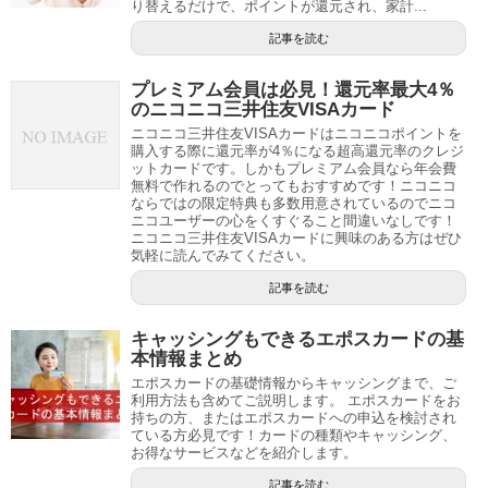
り替えるだけで、ポイントが還元され、家計...
記事を読む
プレミアム会員は必見！還元率最大4％
のニコニコ三井住友VISAカード
ニコニコ三井住友VISAカードはニコニコポイントを
購入する際に還元率が4％になる超高還元率のクレジ
ットカードです。しかもプレミアム会員なら年会費
無料で作れるのでとってもおすすめです！ニコニコ
ならではの限定特典も多数用意されているのでニコ
ニコユーザーの心をくすぐること間違いなしです！
ニコニコ三井住友VISAカードに興味のある方はぜひ
気軽に読んでみてください。
記事を読む
キャッシングもできるエポスカードの基
本情報まとめ
エポスカードの基礎情報からキャッシングまで、ご
利用方法も含めてご説明します。 エポスカードをお
持ちの方、またはエポスカードへの申込を検討され
ている方必見です！カードの種類やキャッシング、
お得なサービスなどを紹介します。
記事を読む