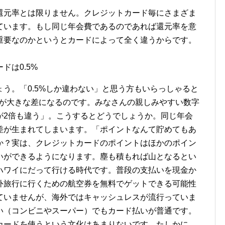
還元率とは限りません。クレジットカード毎にさまざま
ています。もし同じ年会費であるのであれば還元率を意
重要なのかというとカードによって全く違うからです。
ドは0.5%
う。「0.5%しか違わない」と思う方もいらっしゃると
トが大きな差になるのです。みなさんの親しみやすい数字
が2倍も違う」。こうするとどうでしょうか。同じ年会
差が生まれてしまいます。「ポイントなんて貯めてもあ
か？実は、クレジットカードのポイントはほかのポイン
いができるようになります。塵も積もれば山となるとい
ハワイにだって行ける時代です。普段の支払いを現金か
外旅行に行くための航空券を無料でゲットできる可能性
ていませんが、海外ではキャッシュレスが流行っていま
い（コンビニやスーパー）でもカード払いが普通です。
カードを使うという文化はあまりないです。たしかに、