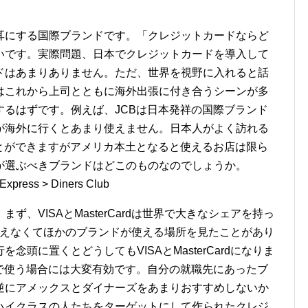
耳にする国際ブランドです。「クレジットカードならど
いです。実際問題、日本でクレジットカードを導入して
ドはあまりありません。ただ、世界を視野に入れると話
はこれから上司とともに海外出張に付き合うシーンが多
るはずです。例えば、JCBは日本発祥の国際ブランド
が海外に行くとあまり使えません。日本人がよく訪れる
とができますがアメリカ本土となると使えるお店は限ら
が選ぶべきブランドはどこのものなのでしょうか。
Express > Diners Club
、VISAとMasterCardは世界で大きなシェアを持っ
rdが使えなくてほかのブランドが使える場所を見たことがあり
頭に置くとどうしてもVISAとMasterCardになりま
で使う場合には大変有効です。自分の就職先にあったブ
逆にアメックスとダイナーズをあまりおすすめしないか
ハイクラスの人たちをターゲットにして作られたクレジ