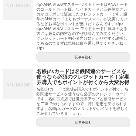
<p>ANA VISA/マスター ワイドカードはANAカード
のゴールドカード版、ワイドカードと三井住友クレ
カがコラボして誕生したクレジットカードです。通
常のANAカードよりもボーナスマイルが充実してい
るなどお得なポイントが盛りだくさんです。</p>
<p>ANA VISA/マスター ワイドカードに興味のある
方には必見の内容なのでぜひ読んでみてください。
クレジットカード初心者向けにわかりやすく説明し
てあるのでまずは気軽に目を通し見てくださいね！
</p>
記事を読む
名鉄μ’sカードは名鉄関連のサービスを
使うなら必須のクレジットカード！定期
券購入でもポイントが付くから大変お得
名鉄μ’sカードは定期券購入でもポイントが付く、名
鉄関連サービスを使うなら必須のクレジットカード
です。名鉄百貨店では還元率アップと割引サービス
を二重で受けられますので、特に恩恵を受けられま
すよ。名鉄μ’sカードのメリットやポイントを詳しく
ご紹介していきましょう。
記事を読む