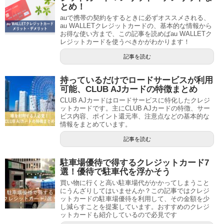
とめ！
auで携帯の契約をするときに必ずオススメされる、
au WALLETクレジットカードの、基本的な情報から
お得な使い方まで、この記事を読めばau WALLETク
レジットカードを使うべきかがわかります！
記事を読む
持っているだけでロードサービスが利用
可能、CLUB AJカードの特徴まとめ
CLUB AJカードはロードサービスに特化したクレジ
ットカードです。主にCLUB AJカードの特徴、サー
ビス内容、ポイント還元率、注意点などの基本的な
情報をまとめています。
記事を読む
駐車場優待で得するクレジットカード7
選！優待で駐車代を浮かそう
買い物に行くと高い駐車場代がかかってしまうこと
にうんざりしてはいませんか？この記事ではクレジ
ットカードの駐車場優待を利用して、その金額を少
し減らすことを提案しています。おすすめのクレジ
ットカードも紹介しているので必見です