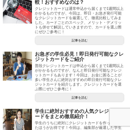
較！おすすめなのは？
クレジットカードは通常申込から届くまで1週間以上
かかるものですが、今回は、即日・お急ぎ発行可能
なクレジットカードを厳選して、徹底比較してみま
した。カードごとのスペック、メリット・デメリッ
トも併せて解説していきますので、カードを選ぶ際
にぜひご参考に！
記事を読む
お急ぎの学生必見！即日発行可能なクレ
ジットカードをご紹介
普段クレジットカードは申込から届くまで1週間以上
がかかるものですが、なんと即日発行可能なクレジ
ットカードもあります！今回は、お金に困ることが
多い学生さんに絶対おすすめの即日発行可能なクレ
ジットカードを紹介します。クレジットカードを選
ぶ際にぜひご参考に！
記事を読む
学生に絶対おすすめの人気クレジットカ
ードをまとめ徹底紹介！
学生のうちに絶対にクレジットカードを作っておい
たほうがお得です！今回は、編集部が厳選した学生