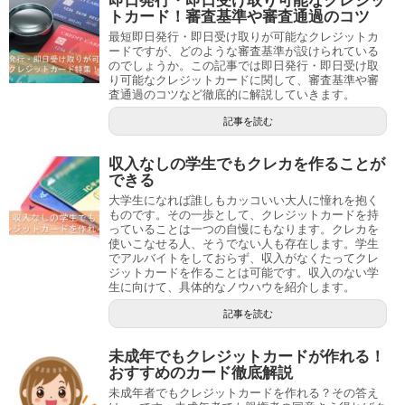
即日発行・即日受け取り可能なクレジッ
トカード！審査基準や審査通過のコツ
最短即日発行・即日受け取りが可能なクレジットカ
ードですが、どのような審査基準が設けられている
のでしょうか。この記事では即日発行・即日受け取
り可能なクレジットカードに関して、審査基準や審
査通過のコツなど徹底的に解説していきます。
記事を読む
収入なしの学生でもクレカを作ることが
できる
大学生になれば誰しもカッコいい大人に憧れを抱く
ものです。その一歩として、クレジットカードを持
っていることは一つの自慢にもなります。クレカを
使いこなせる人、そうでない人も存在します。学生
でアルバイトをしておらず、収入がなくたってクレ
ジットカードを作ることは可能です。収入のない学
生に向けて、具体的なノウハウを紹介します。
記事を読む
未成年でもクレジットカードが作れる！
おすすめのカード徹底解説
未成年者でもクレジットカードを作れる？その答え