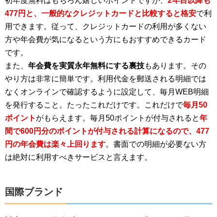
初年度無料はもちろん嬉しいポイントですが、
2年目以降も
477円と、一般的なクレジットカードと比較すると格安
で利
用できます。従って、クレジットカードの利用が多くない
方や年会費が気になるという方にもおすすめできるカード
です。
また、
年会費を実質永年無料にする裏技
もあります。その
やり方は非常に簡単です。利用代金を郵送される明細では
なくオンラインで確認するように設定して、毎月WEB明細
を発行すること。たったこれだけです。これだけで
毎月50
ポイント
がもらえます。毎月50ポイントが付与されると
年
間で600円分のポイントが付与される計算になるので、477
円の年会費は楽々上回ります
。書面での明細が必要ない方
は絶対に利用すべきサービスと言えます。
国際ブランド