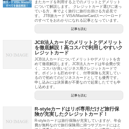
またカードを利用する上でのメリットとデメリット
について解説します。 クレジットカード選びに迷っ
ている方、車でよく旅行に旅行出掛ける方必見で
す。 JTB旅カード VISA/MasterCardスーパーロード
のすべてをおわかりになれる記事となっています。
記事を読む
JCB法人カードのメリットとデメリット
を徹底解説！高コスパで利用しやすいク
レジットカード
JCB法人カードについてメリットやデメリットを含
めて徹底解説します。JCB法人カードは年会費が安
く、コスパが良いビジネス用クレジットカードで
す。ポイントも貯めやすく、付帯保険も充実してい
るので初めてのビジネスカードとしても優秀です。
申し込みには決算書が不要なので起業したてでも申
し込めます。
記事を読む
R-styleカードはリボ専用だけど旅行保
険が充実したクレジットカード！
R-styleカードは旅行保険が充実していますが、年会
費が無料なので旅行保険用に持つサブカードにはと