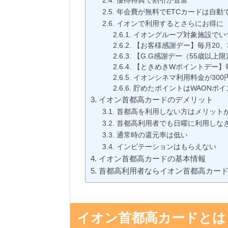
優待特典で割引が豊富
年会費が無料でETCカードは自動
イオンで利用するとさらにお得に
イオングループ対象施設でい
【お客様感謝デー】毎月20、
【G.G感謝デー（55歳以上限
【ときめきWポイントデー】
イオンシネマ利用料金が300
貯めたポイントはWAONポ
イオン首都高カードのデメリット
首都高を利用しない方はメリット
首都高利用者でも日曜に利用しな
通常時の還元率は低い
インビテーションはもらえない
イオン首都高カードの基本情報
首都高利用者ならイオン首都高カー
イオン首都高カードとは