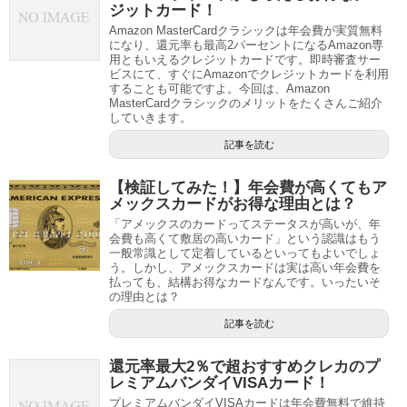
ジットカード！
Amazon MasterCardクラシックは年会費が実質無料
になり、還元率も最高2パーセントになるAmazon専
用ともいえるクレジットカードです。即時審査サー
ビスにて、すぐにAmazonでクレジットカードを利用
することも可能ですよ。今回は、Amazon
MasterCardクラシックのメリットをたくさんご紹介
していきます。
記事を読む
【検証してみた！】年会費が高くてもア
メックスカードがお得な理由とは？
「アメックスのカードってステータスが高いが、年
会費も高くて敷居の高いカード」という認識はもう
一般常識として定着しているといってもよいでしょ
う。しかし、アメックスカードは実は高い年会費を
払っても、結構お得なカードなんです。いったいそ
の理由とは？
記事を読む
還元率最大2％で超おすすめクレカのプ
レミアムバンダイVISAカード！
プレミアムバンダイVISAカードは年会費無料で維持