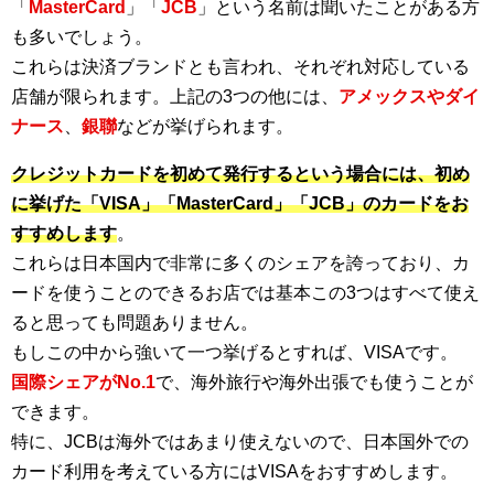
「
MasterCard
」「
JCB
」という名前は聞いたことがある方
も多いでしょう。
これらは決済ブランドとも言われ、それぞれ対応している
店舗が限られます。上記の3つの他には、
アメックスやダイ
ナース
、
銀聯
などが挙げられます。
クレジットカードを初めて発行するという場合には、初め
に挙げた「VISA」「MasterCard」「JCB」のカードをお
すすめします
。
これらは日本国内で非常に多くのシェアを誇っており、カ
ードを使うことのできるお店では基本この3つはすべて使え
ると思っても問題ありません。
もしこの中から強いて一つ挙げるとすれば、VISAです。
国際シェアがNo.1
で、海外旅行や海外出張でも使うことが
できます。
特に、JCBは海外ではあまり使えないので、日本国外での
カード利用を考えている方にはVISAをおすすめします。