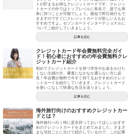
トが貯まるお得なクレジットカードです。クレジッ
トカードの中ではトップレベルに有名で、誰でも簡
単に持つことが可能でしょう。最短で即日発行もで
きますのですぐにクレジットカードが欲しい人もお
すすめですよ。セゾンカードインターナショナルに
ついてご紹介していきましょう。
記事を読む
クレジットカード年会費無料完全ガイ
ド！初心者におすすめの年会費無料クレ
ジットカード紹介
初めてクレジットカードを持つ学生やお金をかけた
くない主婦の方、審査になかなか通らない方に必
見！年会費が無料で今すぐ持てるおすすめのクレジ
ットカードを紹介していきます。クレジットカード
を使いこなして快適な生活を送りましょう。
記事を読む
海外旅行向けのおすすめクレジットカー
ドとは？
海外旅行へ行く時に是非持っておいてほしいおすす
めのクレジットカードをまとめてみました。さまざ
まな項目ごとに分けて紹介しているので、この記事