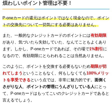
煩わしいポイント管理は不要！
P-oneカードの還元はポイントではなく現金なので、ポイン
トの交換先について一切気にする必要はありません。
また、一般的なクレジットカードのポイントには
有効期限
があり、気づいたら失効していた、なんてこともよくあり
ます。しかし、P-oneカードであれば、その場で
1%割引
に
なるので、有効期限にとらわれることは当然ありません。
このように、ポイントを交換する必要もないため
期限が切
れてしまう
ということもなく、何もしなくても
100%メリッ
トを享受できる
という点では、非常に魅力的です。
面倒く
さがりな人
、
ポイントの管理にうんざりしている人
にとっ
て、P-oneカードはもってこいのクレジットカードであると
言えるでしょう。