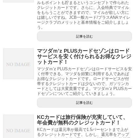
ルもポイントも貯まるというコンセプトで作られた
クレジットカードです。さらに、入会特典でマイル
をもらうことができますので、マイルが欲しい方に
は嬉しいですね。JCB一般カード/プラスANAマイレ
ージクラブのメリットと基本情報をご紹介しましょ
う。
記事を読む
マツダｍ’z PLUSカードセゾンはロード
サービスを安く付けられるお得なクレジ
ットカード！
マツダｍ’z PLUSカードセゾンはロードサービスを安
く付帯できる、マツダを頻繁に利用する人であれば
お得なクレジットカードです。ロードサービスが付
帯するクレジットカードは少ないので、ガソリンカ
ードとしては大変貴重ですよ。マツダｍ’z PLUSカー
ドセゾンについてご紹介していきましょう。
記事を読む
KCカードは旅行保険が充実していて、
年会費が無料のクレジットカード！
KCカードは還元率が最高で1.5パーセントまで上が
るクレジットカードです。しかし、還元率をアップ