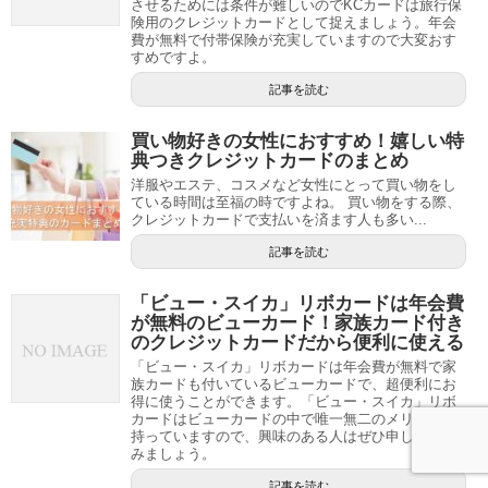
させるためには条件が難しいのでKCカードは旅行保
険用のクレジットカードとして捉えましょう。年会
費が無料で付帯保険が充実していますので大変おす
すめですよ。
記事を読む
買い物好きの女性におすすめ！嬉しい特
典つきクレジットカードのまとめ
洋服やエステ、コスメなど女性にとって買い物をし
ている時間は至福の時ですよね。 買い物をする際、
クレジットカードで支払いを済ます人も多い...
記事を読む
「ビュー・スイカ」リボカードは年会費
が無料のビューカード！家族カード付き
のクレジットカードだから便利に使える
「ビュー・スイカ」リボカードは年会費が無料で家
族カードも付いているビューカードで、超便利にお
得に使うことができます。「ビュー・スイカ」リボ
カードはビューカードの中で唯一無二のメリットを
持っていますので、興味のある人はぜひ申し込んで
みましょう。
記事を読む