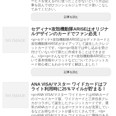
ービスを使えるのに使ったことがないという方は記
事を読んでぜひコンシェルジュサービス使いこなし
てみてください。
記事を読む
セディナ×攻殻機動隊ARISEはオリジナ
ルデザインのカードでファン必見！
<p>セディナ×攻殻機動隊ARISEはセディナカードと
攻殻機動隊ARISEがタイアップして誕生したクレジ
ットカードです。</p><p>現在では申し込みを受け
付けていないので新たに作成することはできませ
ん。</p><p>そんなセディナ×攻殻機動隊ARISEにつ
いて基本情報やメリットなどについてクレジットカ
ード初心者にもわかりやすく解説しました！
記事を読む
ANA VISA/マスター ワイドカードはフ
ライト利用時に25％マイルが貯まる！
<p>ANA VISA/マスター ワイドカードはANAカード
のゴールドカード版、ワイドカードと三井住友クレ
カがコラボして誕生したクレジットカードです。通
常のANAカードよりもボーナスマイルが充実してい
るなどお得なポイントが盛りだくさんです。</p>
<p>ANA VISA/マスター ワイドカードに興味のある