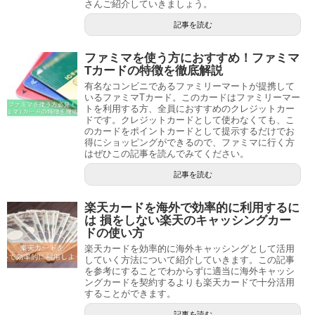
さんご紹介していきましょう。
記事を読む
ファミマを使う方におすすめ！ファミマ
Tカードの特徴を徹底解説
有名なコンビニであるファミリーマートが提携して
いるファミマTカード。このカードはファミリーマー
トを利用する方、全員におすすめのクレジットカー
ドです。クレジットカードとして使わなくても、こ
のカードをポイントカードとして提示するだけでお
得にショッピングができるので、ファミマに行く方
はぜひこの記事を読んでみてください。
記事を読む
楽天カードを海外で効率的に利用するに
は 損をしない楽天のキャッシングカー
ドの使い方
楽天カードを効率的に海外キャッシングとして活用
していく方法について紹介していきます。この記事
を参考にすることでわからずに適当に海外キャッシ
ングカードを契約するよりも楽天カードで十分活用
することができます。
記事を読む