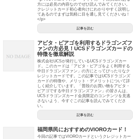
方には必見の内容なのでぜひ読んでみてください。
クレジットカード初心者向けにわかりやすく説明し
てあるのでまずは気軽に目を通し見てくださいね！
</p>
記事を読む
アピタ・ピアゴを利用するドラゴンズフ
ァンの方必見！UCSドラゴンズカードの
特徴を徹底解説
株式会社UCSが発行しているUCSドラゴンズカー
ド。このカードは「アピタ・ピアゴをよく利用する
中日ドラゴンズファン」の方にとってぴったりなク
レジットカードです。この記事ではUCSドラゴンズ
カードの特徴や、メリット・デメリットについて詳
しく紹介しています。「普段のお買い物をアピタ・
ピアゴでする中日ドラゴンズファン」の皆さんは、
UCSドラゴンズカード会員限定のコンテンツを見逃
さないよう、今すぐこの記事を読んでみてくださ
い。
記事を読む
福岡県民におすすめのVIOROカード！
今回の記事ではVIOROカードというクレジットカー