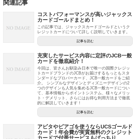
関連記事
コストパフォーマンスが高いジャックス
カードゴールドまとめ！
この記事では、ジャックスカードゴールドというク
レジットカードについて詳しく説明していきます。
記事を読む
充実したサービス内容に定評のJCB一般
カードを徹底紹介！
今回は、皆さんお馴染み日本で唯一の国際クレジッ
トカードブランドのJCBがお届けするもっともスタ
ンダードなプロパーカード、JCB一般カードをご紹
介。 シンプルなデザインとディズニーデザインの2
つのデザインも人気を集めるJCB一般カードについ
て、基本情報からポイントシステム、様々なメリッ
ト・デメリット、さらにはお得な利用方法まで徹底
的に解説していきます！
記事を読む
アピタやピアゴを使うならUCSゴールド
カード！年会費が実質無料のクレジット
カードで付帯サービスもばっちり