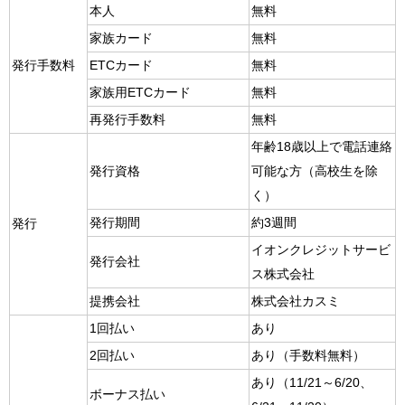
本人
無料
家族カード
無料
発行手数料
ETCカード
無料
家族用ETCカード
無料
再発行手数料
無料
年齢18歳以上で電話連絡
発行資格
可能な方（高校生を除
く）
発行期間
約3週間
発行
イオンクレジットサービ
発行会社
ス株式会社
提携会社
株式会社カスミ
1回払い
あり
2回払い
あり（手数料無料）
あり（11/21～6/20、
ボーナス払い