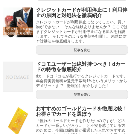
クレジットカードが利用停止に！利用停
止の原因と対処法を徹底紹介
クレジットカードが利用停止になってしまい、買い
物ができない… そんな経験ありませんか？ ここでは
まずクレジットカードが利用停止になる原因を解説
します。 そしてそのような事態を打開し、未然に防
ぐ対処法を徹底紹介します。
記事を読む
ドコモユーザーは絶対持つべき！dカー
ドの特徴を徹底紹介
dカードはドコモが発行するクレジットカードです。
年会費実質無料や還元率常時1%というメリットから
デメリットまで、徹底的に紹介しました！
記事を読む
おすすめのゴールドカードを徹底比較！
お得さでカードを選ぼう
「憧れのゴールドカードを作りたいのですが、どの
カードが一番よいだろう…」と不安を感じている方
のために、今回は編集部が厳選した人気でおすすめ