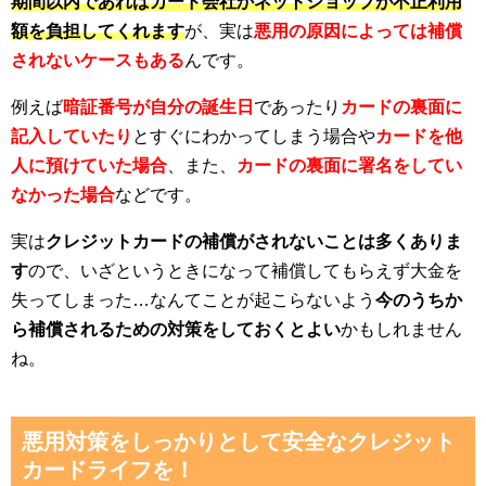
期間以内であればカード会社かネットショップが不正利用
額を負担してくれます
が、実は
悪用の原因によっては補償
されないケースもある
んです。
例えば
暗証番号が自分の誕生日
であったり
カードの裏面に
記入していたり
とすぐにわかってしまう場合や
カードを他
人に預けていた場合
、また、
カードの裏面に署名をしてい
なかった場合
などです。
実は
クレジットカードの補償がされないことは多くありま
す
ので、いざというときになって補償してもらえず大金を
失ってしまった…なんてことが起こらないよう
今のうちか
ら補償されるための対策をしておくとよい
かもしれません
ね。
悪用対策をしっかりとして安全なクレジット
カードライフを！