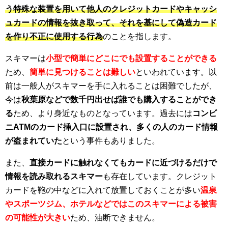
う特殊な装置を用いて他人のクレジットカードやキャッシ
ュカードの情報を抜き取って、それを基にして偽造カード
を作り不正に使用する行為
のことを指します。
スキマーは
小型で簡単にどこにでも設置することができる
ため、
簡単に見つけることは難しい
といわれています。以
前は一般人がスキマーを手に入れることは困難でしたが、
今は
秋葉原などで数千円出せば誰でも購入することができ
る
ため、より身近なものとなっています。過去には
コンビ
ニATMのカード挿入口に設置され、多くの人のカード情報
が盗まれていた
という事件もありました。
また、
直接カードに触れなくてもカードに近づけるだけで
情報を読み取れるスキマー
も存在しています。クレジット
カードを鞄の中などに入れて放置しておくことが多い
温泉
やスポーツジム、ホテルなどではこのスキマーによる被害
の可能性が大きい
ため、油断できません。