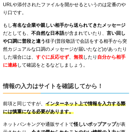
URLや添付されたファイルを開かせるというのは定番のや
り口です。
もし
有名な企業や親しい相手から送られてきたメッセージ
だとしても、
不自然な日本語
が含まれていたり、
言い回し
や口調に普段と違う
様子(普段敬語で会話をする相手から突
然カジュアルな口調のメッセージが届いたなど)があったり
した場合には、
すぐに反応せず
、
無視
したり
自分から相手
に連絡
して確認をとるなどしましょう。
情報の入力はサイトを確認してから！
前項と同じですが、
インターネット上で情報を入力する際
には慎重になる必要があります。
ネットバンキングや通販サイトで
怪しいポップアップ
が表