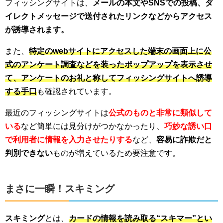
フィッシングサイトは、
メールの本文やSNSでの投稿、ダ
イレクトメッセージで送付されたリンクなどからアクセス
が誘導されます。
また、
特定のwebサイトにアクセスした端末の画面上に公
式のアンケート調査などを装ったポップアップを表示させ
て、アンケートのお礼と称してフィッシングサイトへ誘導
する手口
も確認されています。
最近のフィッシングサイトは
公式のものと非常に類似して
いる
など簡単には見分けがつかなかったり、
巧妙な誘い口
で利用者に情報を入力させたりする
など、
容易に詐欺だと
判別できない
ものが増えているため要注意です。
まさに一瞬！スキミング
スキミング
とは、
カードの情報を読み取る“スキマー”とい