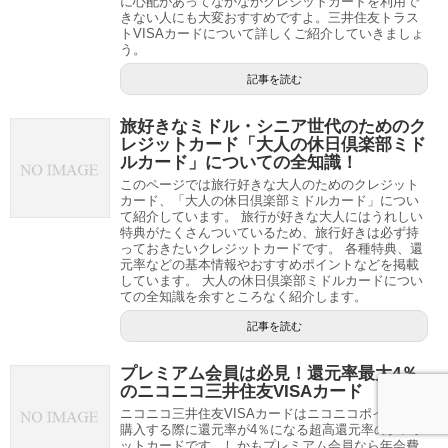
に心配があってなかなかクレジットカードを利用で
きない人にも大変おすすめですよ。三井住友トラス
トVISAカードについて詳しくご紹介していきましょ
う。
記事を読む
旅好きなミドル・シニア世代のためのク
レジットカード「大人の休日倶楽部ミド
ルカード」についての全知識！
このページでは旅行好きな大人のためのクレジット
カード、「大人の休日倶楽部ミドルカード」につい
て紹介しています。 旅行が好きな大人にはうれしい
特典がたくさんついているため、旅行好きは必ず持
っておきたいクレジットカードです。 各種特典、還
元率などの基本情報やおすすめポイントなどを掲載
しています。 大人の休日倶楽部ミドルカードについ
ての全知識を余すところなく紹介します。
記事を読む
プレミアム会員は必見！還元率最大4％
のニコニコ三井住友VISAカード
ニコニコ三井住友VISAカードはニコニコポイントを
購入する際に還元率が4％になる超高還元率のクレジ
ットカードです。しかもプレミアム会員なら年会費